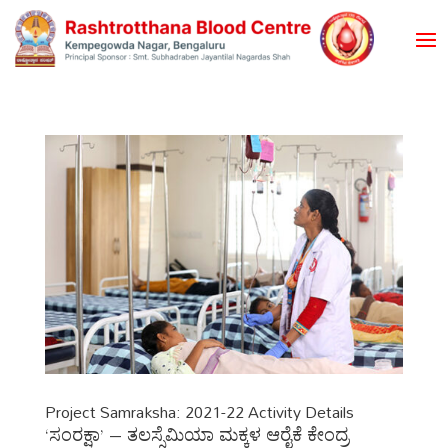
Project Samraksha: 2021-22 Activity Details
‘ಸಂರಕ್ಷಾ’ – ತಲಸ್ಸೆಮಿಯಾ ಮಕ್ಕಳ ಆರೈಕೆ ಕೇಂದ್ರ