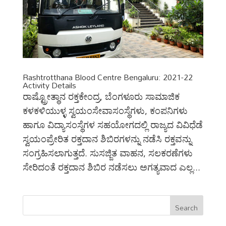
Rashtrotthana Blood Centre Bengaluru: 2021-22
Activity Details
ರಾಷ್ಟ್ರೋತ್ಥಾನ ರಕ್ತಕೇಂದ್ರ, ಬೆಂಗಳೂರು ಸಾಮಾಜಿಕ
ಕಳಕಳಿಯುಳ್ಳ ಸ್ವಯಂಸೇವಾಸಂಸ್ಥೆಗಳು, ಕಂಪನಿಗಳು
ಹಾಗೂ ವಿದ್ಯಾಸಂಸ್ಥೆಗಳ ಸಹಯೋಗದಲ್ಲಿ ರಾಜ್ಯದ ವಿವಿಧೆಡೆ
ಸ್ವಯಂಪ್ರೇರಿತ ರಕ್ತದಾನ ಶಿಬಿರಗಳನ್ನು ನಡೆಸಿ ರಕ್ತವನ್ನು
ಸಂಗ್ರಹಿಸಲಾಗುತ್ತದೆ. ಸುಸಜ್ಜಿತ ವಾಹನ, ಸಲಕರಣೆಗಳು
ಸೇರಿದಂತೆ ರಕ್ತದಾನ ಶಿಬಿರ ನಡೆಸಲು ಅಗತ್ಯವಾದ ಎಲ್ಲ...
Search