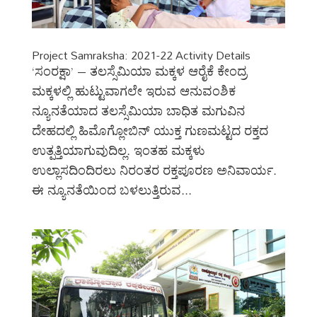
Project Samraksha: 2021-22 Activity Details
‘ಸಂರಕ್ಷಾ’ – ತಲಸ್ಸೆಮಿಯಾ ಮಕ್ಕಳ ಆರೈಕೆ ಕೇಂದ್ರ
ಮಕ್ಕಳಲ್ಲಿ ಹುಟ್ಟುವಾಗಲೇ ಇರುವ ಆನುವಂಶಿಕ
ನ್ಯೂನತೆಯಾದ ತಲಸ್ಸೆಮಿಯಾ ಬಾಧಿತ ಮಗುವಿನ
ದೇಹದಲ್ಲಿ ಹಿಮೊಗ್ಲೋಬಿನ್ ಯುಕ್ತ ಗುಣಮಟ್ಟದ ರಕ್ತದ
ಉತ್ಪತ್ತಿಯಾಗುವುದಿಲ್ಲ. ಇಂತಹ ಮಕ್ಕಳು
ಉಲ್ಲಾಸದಿಂದಿರಲು ನಿರಂತರ ರಕ್ತಪೂರಣ ಅನಿವಾರ್ಯ.
ಈ ನ್ಯೂನತೆಯಿಂದ ಬಳಲುತ್ತಿರುವ...