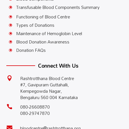
Transfusable Blood Components Summary
\
Functioning of Blood Centre
\
Types of Donations
\
Maintenance of Hemoglobin Level
\
Blood Donation Awareness
\
Donation FAQs
\
Connect With Us
Rashtrotthana Blood Centre

#7, Gavipuram Guttahalli,
Kempegowda Nagar,
Bengaluru 560 004 Karnataka
080-26608870

080-29747870
bloodcentre@rashtrotthana.org
